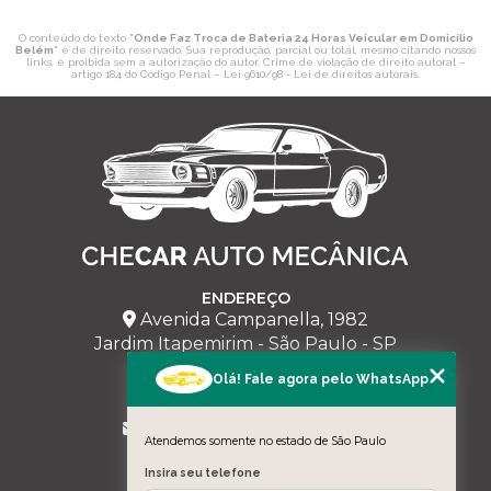
O conteúdo do texto "
Onde Faz Troca de Bateria 24 Horas Veicular em Domicílio
Belém
" é de direito reservado. Sua reprodução, parcial ou total, mesmo citando nossos
links, é proibida sem a autorização do autor. Crime de violação de direito autoral –
artigo 184 do Código Penal –
Lei 9610/98 - Lei de direitos autorais
.
ENDEREÇO
Avenida Campanella, 1982
Jardim Itapemirim - São Paulo - SP
Olá! Fale agora pelo WhatsApp
CHECAR
(11) 95228-5543
milmariano@hotmail.com
Atendemos somente no estado de São Paulo
MENU
Insira seu telefone