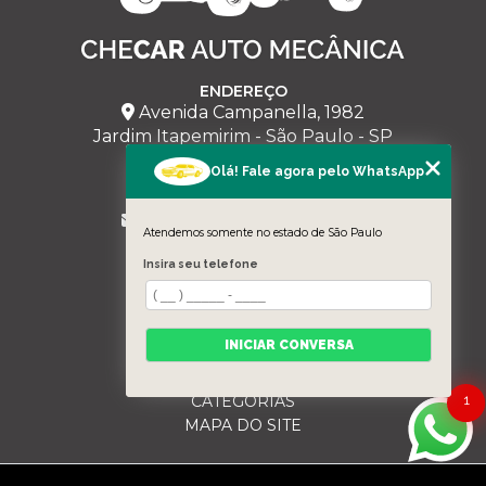
ENDEREÇO
Avenida Campanella, 1982
Jardim Itapemirim - São Paulo - SP
Olá! Fale agora pelo WhatsApp
CHECAR
(11) 95228-5543
milmariano@hotmail.com
Atendemos somente no estado de São Paulo
MENU
Insira seu telefone
HOME
SOBRE NÓS
SERVIÇOS
INICIAR CONVERSA
BLOG
CONTATO
CATEGORIAS
1
MAPA DO SITE
Copyright © Checar. (Lei 9610 de 19/02/1998)