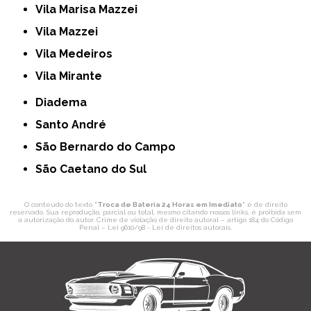
Vila Marisa Mazzei
Vila Mazzei
Vila Medeiros
Vila Mirante
Diadema
Santo André
São Bernardo do Campo
São Caetano do Sul
O conteúdo do texto "
Troca de Bateria 24 Horas em Imediato
" é de direito
reservado. Sua reprodução, parcial ou total, mesmo citando nossos links, é proibida sem
a autorização do autor. Crime de violação de direito autoral – artigo 184 do Código
Penal –
Lei 9610/98 - Lei de direitos autorais
.