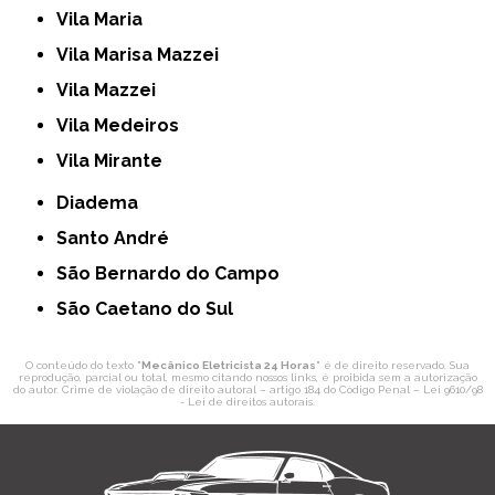
Vila Maria
Vila Marisa Mazzei
Vila Mazzei
Vila Medeiros
Vila Mirante
Diadema
Santo André
São Bernardo do Campo
São Caetano do Sul
O conteúdo do texto "
Mecânico Eletricista 24 Horas
" é de direito reservado. Sua
reprodução, parcial ou total, mesmo citando nossos links, é proibida sem a autorização
do autor. Crime de violação de direito autoral – artigo 184 do Código Penal –
Lei 9610/98
- Lei de direitos autorais
.