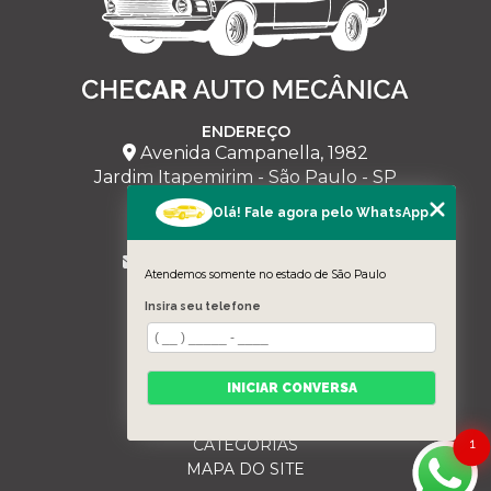
ENDEREÇO
Avenida Campanella, 1982
Jardim Itapemirim - São Paulo - SP
Olá! Fale agora pelo WhatsApp
CHECAR
(11) 95228-5543
milmariano@hotmail.com
Atendemos somente no estado de São Paulo
MENU
Insira seu telefone
HOME
SOBRE NÓS
SERVIÇOS
INICIAR CONVERSA
BLOG
CONTATO
CATEGORIAS
1
MAPA DO SITE