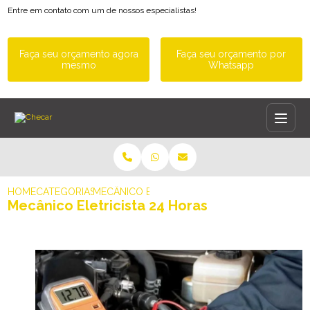
Entre em contato com um de nossos especialistas!
Faça seu orçamento agora
Faça seu orçamento por
mesmo
Whatsapp
HOME
CATEGORIAS
MECÂNICO ELETRICISTA 24 HORAS
Mecânico Eletricista 24 Horas