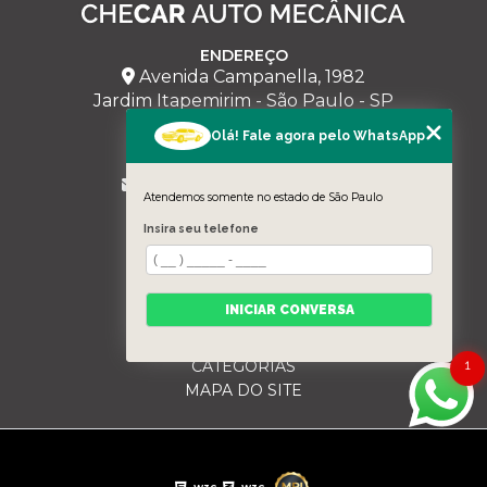
ENDEREÇO
Avenida Campanella, 1982
Jardim Itapemirim - São Paulo - SP
Olá! Fale agora pelo WhatsApp
CHECAR
(11) 95228-5543
milmariano@hotmail.com
Atendemos somente no estado de São Paulo
MENU
Insira seu telefone
HOME
SOBRE NÓS
SERVIÇOS
INICIAR CONVERSA
BLOG
CONTATO
CATEGORIAS
1
MAPA DO SITE
Copyright © Checar. (Lei 9610 de 19/02/1998)