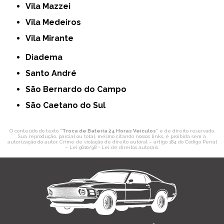
Vila Mazzei
Vila Medeiros
Vila Mirante
Diadema
Santo André
São Bernardo do Campo
São Caetano do Sul
O conteúdo do texto "
Troca de Bateria 24 Horas Veículos
" é de direito reservado.
Sua reprodução, parcial ou total, mesmo citando nossos links, é proibida sem a
autorização do autor. Crime de violação de direito autoral – artigo 184 do Código Penal
–
Lei 9610/98 - Lei de direitos autorais
.