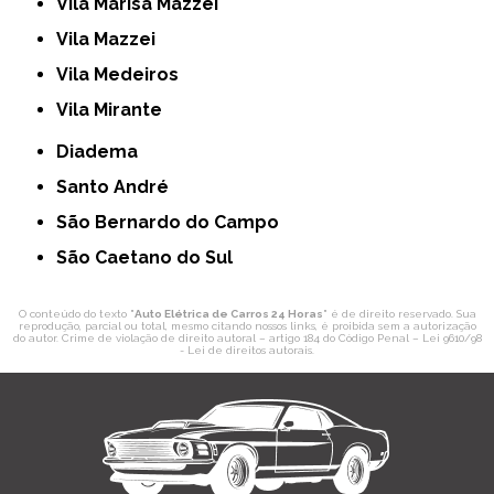
Vila Marisa Mazzei
Vila Mazzei
Vila Medeiros
Vila Mirante
Diadema
Santo André
São Bernardo do Campo
São Caetano do Sul
O conteúdo do texto "
Auto Elétrica de Carros 24 Horas
" é de direito reservado. Sua
reprodução, parcial ou total, mesmo citando nossos links, é proibida sem a autorização
do autor. Crime de violação de direito autoral – artigo 184 do Código Penal –
Lei 9610/98
- Lei de direitos autorais
.