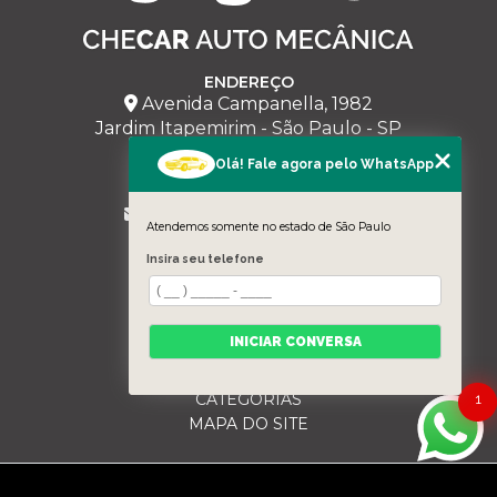
ENDEREÇO
Avenida Campanella, 1982
Jardim Itapemirim - São Paulo - SP
Olá! Fale agora pelo WhatsApp
CHECAR
(11) 95228-5543
milmariano@hotmail.com
Atendemos somente no estado de São Paulo
MENU
Insira seu telefone
HOME
SOBRE NÓS
SERVIÇOS
INICIAR CONVERSA
BLOG
CONTATO
CATEGORIAS
1
MAPA DO SITE
Copyright © Checar. (Lei 9610 de 19/02/1998)