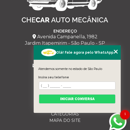
ENDEREÇO
Avenida Campanella, 1982
Jardim Itapemirim - São Paulo - SP
Olá! Fale agora pelo WhatsApp
CHECAR
(11) 95228-5543
milmariano@hotmail.com
Atendemos somente no estado de São Paulo
MENU
Insira seu telefone
HOME
SOBRE NÓS
SERVIÇOS
INICIAR CONVERSA
BLOG
CONTATO
CATEGORIAS
1
MAPA DO SITE