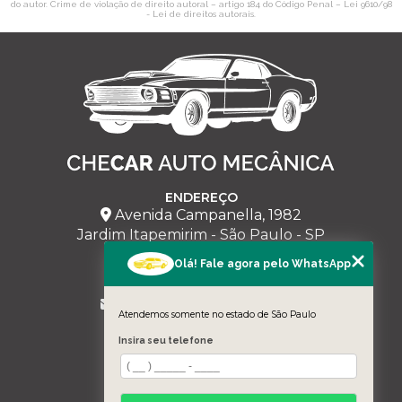
do autor. Crime de violação de direito autoral – artigo 184 do Código Penal –
Lei 9610/98
- Lei de direitos autorais
.
ENDEREÇO
Avenida Campanella, 1982
Jardim Itapemirim - São Paulo - SP
Olá! Fale agora pelo WhatsApp
CHECAR
(11) 95228-5543
milmariano@hotmail.com
Atendemos somente no estado de São Paulo
MENU
Insira seu telefone
HOME
SOBRE NÓS
SERVIÇOS