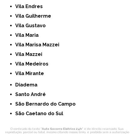
Vila Endres
Vila Guilherme
Vila Gustavo
Vila Maria
Vila Marisa Mazzei
Vila Mazzei
Vila Medeiros
Vila Mirante
Diadema
Santo André
São Bernardo do Campo
São Caetano do Sul
O conteúdo do texto "
Auto Socorro Elétrico 24h
" é de direito reservado. Sua
reprodução, parcial ou total, mesmo citando nossos links, é proibida sem a autorização